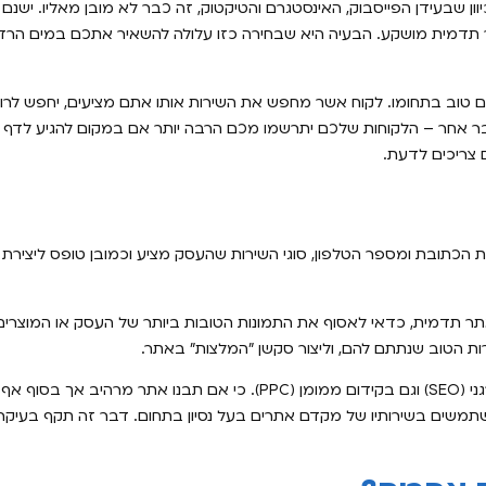
 שבעידן הפייסבוק, האינסטגרם והטיקטוק, זה כבר לא מובן מאליו. ישנם
תדמית מושקע. הבעיה היא שבחירה כזו עלולה להשאיר אתכם במים הרדו
טוב בתחומו. לקוח אשר מחפש את השירות אותו אתם מציעים, יחפש לרוב 
דבר אחר – הלקוחות שלכם יתרשמו מכם הרבה יותר אם במקום להגיע לדף פ
 צריכים לדעת.
 את הכתובת ומספר הטלפון, סוגי השירות שהעסק מציע וכמובן טופס ליצירת
 אתר תדמית, כדאי לאסוף את התמונות הטובות ביותר של העסק או המוצר
ות הטוב שנתתם להם, וליצור סקשן "המלצות" באתר.
חשוב גם לדאוג שהאתר יהיה מקודם בגוגל בצורה מעולה, גם בקידום אורגני (SEO) וגם בקידום ממומן (PPC). כי אם 
שתמשים בשירותיו של מקדם אתרים בעל נסיון בתחום. דבר זה תקף בעיק