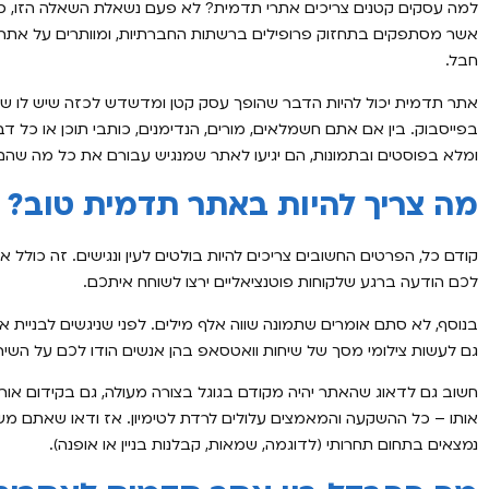
למה עסקים קטנים צריכים אתרי תדמית? לא פעם נשאלת השאלה הזו, כיוון
אשר מסתפקים בתחזוק פרופילים ברשתות החברתיות, ומוותרים על אתר 
חבל.
אתר תדמית יכול להיות הדבר שהופך עסק קטן ומדשדש לכזה שיש לו שם 
בפייסבוק. בין אם אתם חשמלאים, מורים, הנדימנים, כותבי תוכן או כל 
ומלא בפוסטים ובתמונות, הם יגיעו לאתר שמנגיש עבורם את כל מה שהם
מה צריך להיות באתר תדמית טוב?
קודם כל, הפרטים החשובים צריכים להיות בולטים לעין ונגישים. זה כולל
לכם הודעה ברגע שלקוחות פוטנציאליים ירצו לשוחח איתכם.
בנוסף, לא סתם אומרים שתמונה שווה אלף מילים. לפני שניגשים לבניית
גם לעשות צילומי מסך של שיחות וואטסאפ בהן אנשים הודו לכם על השיר
אותו – כל ההשקעה והמאמצים עלולים לרדת לטימיון. אז ודאו שאתם מ
נמצאים בתחום תחרותי (לדוגמה, שמאות, קבלנות בניין או אופנה).