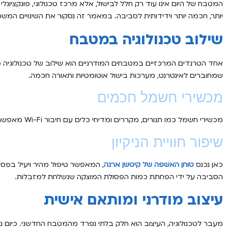
המטבח של היום אינו עוד רק חלל לבישול, אלא מרכז טכנולוגי, פונקציונ
יותר, חכמה יותר וידידותית לסביבה. במאמר זה נסקור את השינויים המש
שילוב טכנולוגיה במטבח
אחד הטרנדים המרכזיים במטבחים המודרניים הוא שילוב של טכנולוגיה 
שמחוברים לאינטרנט, מערכות בישול אוטומטיות ותאורה חכמה.
מכשירי חשמל חכמים
מכשירי חשמל כמו תנורים, מקררים ומדיחי כלים עם חיבור Wi-Fi מאפשרים שליטה מרחוק, תכנון מתכונים, ואפילו קבלת התראות על מצבי תחזוקה.
שיפור חוויית הניקיון
כאן נכנס
טוחן האשפה של קיטשן ארנה
, המאפשר טיפול מהיר ויעיל בפסו
הסביבה על ידי הפחתת כמות הפסולת המוצקה שנשלחת למזבלות.
עיצוב מודרני ומותאם אישית
מעבר לטכנולוגיה, העיצוב הוא חלק בלתי נפרד מהמטבח החדשני. כיום ני