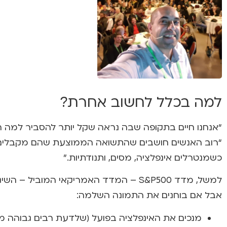
למה בכלל לחשוב אחרת?
“אנחנו חיים בתקופה שבה נראה שקל יותר להסביר למה הכל
“רוב האנשים חושבים שהתשואה הממוצעת שהם מקבלים מפ
כשמנטרלים אינפלציה, מסים, ותנודתיות."
למשל, מדד S&P500 – המדד האמריקאי המוביל – השיג לאורך שנים ממוצע תשואה מרשים של כ־9–10%.
אבל אם בוחנים את התמונה השלמה:
מנכים את האינפלציה בפועל (שלדעת רבים גבוהה 