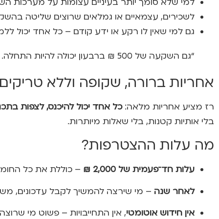
למי שלא סומך יותר בעיניים עצומות על מערכות הש
לשכירים, עצמאיים או גמלאים שרוצים שליטה בהשק
גם למי שאין לו רקע או ידע קודם – כל אחד יכול ל
“גם השקעה של 500 ₪ ברבעון יכולה להיות התחלה. זו לא שאלה של סכומים, אלא של סדר והבנה.”
אחריות ברורה, שקופה וללא טריקים
רז מציע אחריות מלאה:
כל אחד יכול להיכנס, לצפות בתכנים
בלי אותיות קטנות, בלי שאלות מיותרות.
מה עלות ההצטרפות?
עלות חד־פעמית של 2,000 ₪
– כוללת את כל החומרי
לאחר שנה
– מי שירצה להמשיך לקבל עדכונים, משלם 550 ₪ ל
אין חידוש אוטומטי
, אין התחייבויות – פשוט מי שרוצ