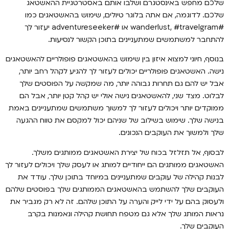
שלכם מחפש באינסטגרם ושלבו אותם באסטרטגיית ההאשטאג
שלכם. לדוגמה, אם אתה בלוגר טיולים, שימוש בהאשטאגים כמו
#wanderlust, #travelgram או #adventureseeker יעזור לך
להתחבר למשתמשים שמתעניינים בתוכן הקשור לנסיעות.
בנוסף, חיוני למצוא איזון בין שימוש בהאשטאגים פופולריים להאשטאגים
נישה. האשטאגים פופולריים יכולים לעזור לך להגיע לקהל רחב יותר,
אבל יש להם גם תחרות גבוהה יותר, מה שמקשה על הפוסטים שלך
לבלוט. מצד שני, להאשטאגים נישה אולי יש קהל קטן יותר, אבל הם
ממוקדים יותר ויכולים לעזור לך למשוך משתמשים שמתעניינים באמת
בנישה שלך. שימוש בשילוב של שניהם יכול למקסם את טווח ההגעה
שלך ולמשוך את העוקבים הנכונים.
לבסוף, אל תזלזל בכוח של יצירת האשטאגים ממותגים משלך.
האשטאגים ממותגים הם ייחודיים למותג או לעסק שלך ויכולים לעזור לך
לבנות קהילה של עוקבים שמתעניינים במיוחד בתוכן שלך. עודד את
העוקבים שלך להשתמש בהאשטאגים הממותגים שלך בפוסטים שלהם
ולעסוק בהם על ידי לייק והערה על התוכן שלהם. זה לא רק מגביר את
נראות המותג שלך אלא גם מטפח תחושת קהילה ונאמנות בקרב
העוקבים שלך.