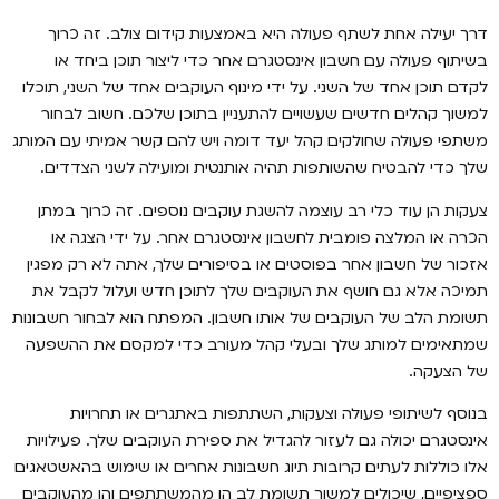
דרך יעילה אחת לשתף פעולה היא באמצעות קידום צולב. זה כרוך
בשיתוף פעולה עם חשבון אינסטגרם אחר כדי ליצור תוכן ביחד או
לקדם תוכן אחד של השני. על ידי מינוף העוקבים אחד של השני, תוכלו
למשוך קהלים חדשים שעשויים להתעניין בתוכן שלכם. חשוב לבחור
משתפי פעולה שחולקים קהל יעד דומה ויש להם קשר אמיתי עם המותג
שלך כדי להבטיח שהשותפות תהיה אותנטית ומועילה לשני הצדדים.
צעקות הן עוד כלי רב עוצמה להשגת עוקבים נוספים. זה כרוך במתן
הכרה או המלצה פומבית לחשבון אינסטגרם אחר. על ידי הצגה או
אזכור של חשבון אחר בפוסטים או בסיפורים שלך, אתה לא רק מפגין
תמיכה אלא גם חושף את העוקבים שלך לתוכן חדש ועלול לקבל את
תשומת הלב של העוקבים של אותו חשבון. המפתח הוא לבחור חשבונות
שמתאימים למותג שלך ובעלי קהל מעורב כדי למקסם את ההשפעה
של הצעקה.
בנוסף לשיתופי פעולה וצעקות, השתתפות באתגרים או תחרויות
אינסטגרם יכולה גם לעזור להגדיל את ספירת העוקבים שלך. פעילויות
אלו כוללות לעתים קרובות תיוג חשבונות אחרים או שימוש בהאשטאגים
ספציפיים, שיכולים למשוך תשומת לב הן מהמשתתפים והן מהעוקבים