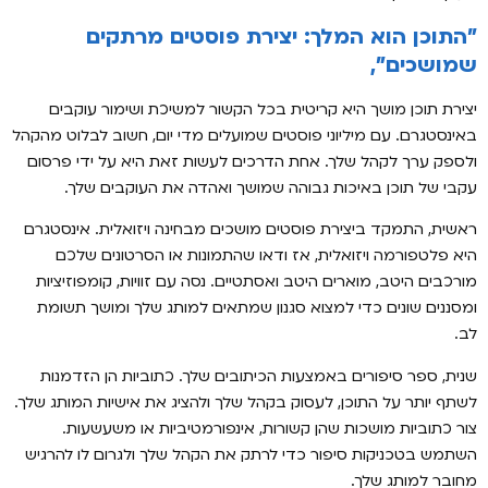
"התוכן הוא המלך: יצירת פוסטים מרתקים
שמושכים",
יצירת תוכן מושך היא קריטית בכל הקשור למשיכת ושימור עוקבים
באינסטגרם. עם מיליוני פוסטים שמועלים מדי יום, חשוב לבלוט מהקהל
ולספק ערך לקהל שלך. אחת הדרכים לעשות זאת היא על ידי פרסום
עקבי של תוכן באיכות גבוהה שמושך ואהדה את העוקבים שלך.
ראשית, התמקד ביצירת פוסטים מושכים מבחינה ויזואלית. אינסטגרם
היא פלטפורמה ויזואלית, אז ודאו שהתמונות או הסרטונים שלכם
מורכבים היטב, מוארים היטב ואסתטיים. נסה עם זוויות, קומפוזיציות
ומסננים שונים כדי למצוא סגנון שמתאים למותג שלך ומושך תשומת
לב.
שנית, ספר סיפורים באמצעות הכיתובים שלך. כתוביות הן הזדמנות
לשתף יותר על התוכן, לעסוק בקהל שלך ולהציג את אישיות המותג שלך.
צור כתוביות מושכות שהן קשורות, אינפורמטיביות או משעשעות.
השתמש בטכניקות סיפור כדי לרתק את הקהל שלך ולגרום לו להרגיש
מחובר למותג שלך.