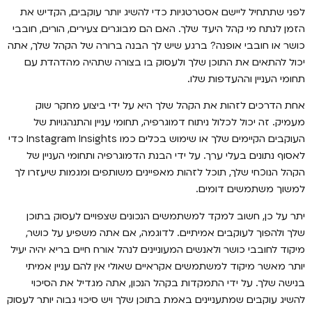
לפני שתתחיל ליישם אסטרטגיות כדי להשיג יותר עוקבים, הקדיש את
הזמן לנתח מי קהל היעד שלך. האם הם מבוגרים צעירים, הורים, חובבי
כושר או חובבי אופנה? ברגע שיש לך הבנה ברורה של הקהל שלך, אתה
יכול להתאים את התוכן שלך ולעסוק בו בצורה שתהיה מהדהדת עם
תחומי העניין וההעדפות שלו.
אחת הדרכים לזהות את הקהל שלך היא על ידי ביצוע מחקר שוק
מעמיק. זה יכול לכלול ניתוח דמוגרפיה, תחומי עניין והתנהגויות של
העוקבים הקיימים שלך או שימוש בכלים כמו Instagram Insights כדי
לאסוף נתונים בעלי ערך. על ידי הבנת הדמוגרפיה ותחומי העניין של
הקהל הנוכחי שלך, תוכל לזהות מאפיינים משותפים ומגמות שיעזרו לך
למשוך משתמשים דומים.
יתר על כן, חשוב למקד למשתמשים הנכונים שצפויים לעסוק בתוכן
שלך ולהפוך לעוקבים אמיתיים. לדוגמה, אם אתה משפיע על כושר,
מיקוד לחובבי כושר ולאנשים המעוניינים לנהל אורח חיים בריא יהיה יעיל
יותר מאשר מיקוד למשתמשים אקראיים שאולי אין להם עניין אמיתי
בנישה שלך. על ידי התמקדות בקהל הנכון, אתה מגדיל את הסיכוי
להשיג עוקבים שמתעניינים באמת בתוכן שלך ויש סיכוי גבוה יותר לעסוק