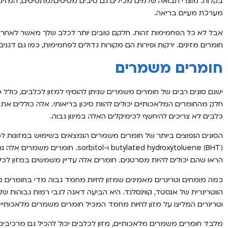
בקלות. מוצרי תבואה שלמים מכילים גם סיבים מסיסים/מתסיסים, המזיני
מערכת מעיים בריאה.
אבל לא כל הפחמימות זהות. חלקם טובים יותר לכלב שלך מאשר לאחרים
חומרים מזינים. ירקות ופירות הם מקורות גדולים לפחמימות, כמו גם דגנים 
חומרים משמרים
ישנם סוגים רבים של חומרים משמרים שניתן להוסיף למזון לכלבים, כולל
כלבים לא צריכים להיחשף לכימיקלים האלה במינון גבוה.
butylated hydroxytoluene (BHT) 
הראו שהם יכולים להיות מסרטנים. חומרים אלה עדיין משמשים במזון לכ
הווטרינרית של אנסטד, קווינסלנד. היא הביעה דאגה לגבי רמות גבוהות 
וטרינרים המליצו על מזון לחיות מחמד המכיל חומרים משמרים מלאכותיים
מלבד חומרים משמרים מלאכותיים, מזון לכלבים יכול להכיל גם מרכיבים טב