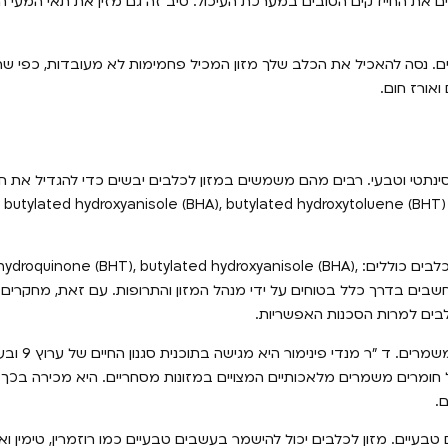
ם את החיידקים הטובים במערכת העיכול. סיב זה גם מזין את תאי המעי ה
. נסה להאכיל את הכלב שלך מזון המכיל פחמימות לא מעובדות, כפי שה
ואורז חום.
 סינתטי וטבעי. רבים מהם משמשים במזון לכלבים יבשים כדי להגדיל את ח
הסוגים הנפוצים ביותר של חומרים משמרים הנמצאים בשימוש במזונות לכלבים כוללים: ne (BHT), butylated hydroxyanisole (BHA
ו-sorbitol. חומרים משמרים אלה נחשבים בדרך כלל בטוחים על ידי מנהל המזון והתרופות. עם זאת, מחק
לבים למרות הסכנות האפשריות.
כמה מומחים וטרינרים מאמינים 
של חומרים משמרים מלאכותיים המצויים במזונות מסחריים. היא מכירה בכ
.
עיים. מזון לכלבים יכול להישמר בעשבים טבעיים כמו רוזמרין, טימין ואור