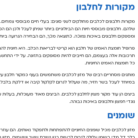
מקורות לחלבון
מקורות חלבונים לכלבים מחולקים לשני סוגים: בעלי חיים מבוססי צמחים. 
שלהם. חלבונים מבוססי חיות הם הביולוגיים ביותר שניתן לעכל ולכן הם ה
ומספקים חלבונים באיכות נמוכה. כתוצאה מכך, הם הבחירה הגרועה ביותר
פרופיל חומצת האמינו של חלבון הוא קריטי לבריאות הכלב. היא חיונית לה
תרכובות אלה בעצמם, הם חייבים להיות מסופקים בתזונה. על ידי התחש
כל חומצות האמינו החיוניות.
מותגים מסחריים רבים של מזון לכלבים משתמשים בעוף כמקור חלבון עיקר
במיוחד לעכל בשר חזיר, מה שעלול לגרום לקלקול קיבה או דלקת בלבלב.
ביצים הן עוד מקור מצוין לחלבון לכלבים. הביצים מאוד מעוכלות, בעלות ע
נוגדי חמצון וחלבונים באיכות גבוהה.
שומנים
מזון לכלבים מכיל שומנים החיוניים להתפתחות ולתפקוד נאותים. הם עוזרי
כלב דל מדי בשומן עלולה לגרום לבעיות כגון נשירת שיער ושיעמום. מזון ט