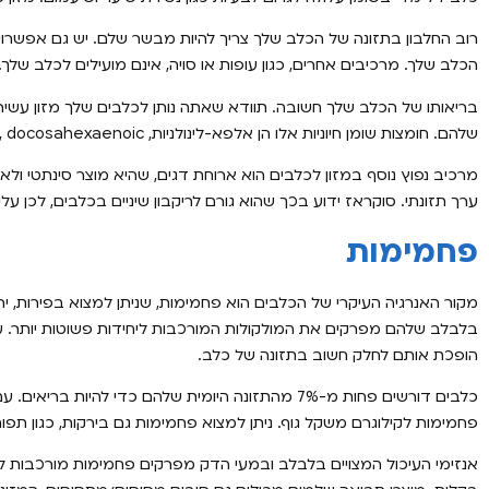
רוב החלבון בתזונה של הכלב שלך צריך להיות מבשר שלם. יש גם אפשרו
הכלב שלך. מרכיבים אחרים, כגון עופות או סויה, אינם מועילים לכלב שלך.
בריאותו של הכלב שלך חשובה. תוודא שאתה נותן לכלבים שלך מזון עשיר 
שלהם. חומצות שומן חיוניות אלו הן אלפא-לינולניות, eicosapentaenoic, docosahexaenoic, ו-linoleic חומצות.
מרכיב נפוץ נוסף במזון לכלבים הוא ארוחת דגים, שהיא מוצר סינתטי ולא
ערך תזונתי. סוקראז ידוע בכך שהוא גורם לריקבון שיניים בכלבים, לכן 
פחמימות
מקור האנרגיה העיקרי של הכלבים הוא פחמימות, שניתן למצוא בפירות, י
בלבלב שלהם מפרקים את המולקולות המורכבות ליחידות פשוטות יותר. עמי
הופכת אותם לחלק חשוב בתזונה של כלב.
פחמימות לקילוגרם משקל גוף. ניתן למצוא פחמימות גם בירקות, כגון תפו
אנזימי העיכול המצויים בלבלב ובמעי הדק מפרקים פחמימות מורכבות למו