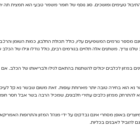
 התיבול טעימים ומושכים. סוג נוסף של חומר משמר טבעי הוא תמצית תה יר
שנם מספר גורמים המשפיעים עליו, כולל תכולת החלבון, כמות השומן והרכ
לנו צריך. משתנים אלה תלויים בגורמים רבים, כולל גודלו וגילו של הכלב 
ם במזון לכלבים יכולים להשתנות בהתאם לגילו ולבריאותו של הכלב. אם א
שר נא הוא בחירה טובה יותר מארוחת עופות. זאת משום שבשר נא קל לעיכו
וא להתרחק ממזון כלבים עתירי חלבונים, שמכיל הרבה בשר אבל חסר חומצ
וצרים באופן מסחרי אינם נבדקים על ידי מנהל המזון והתרופות האמריקאי. 
גם להוביל לאבנים בכליות.