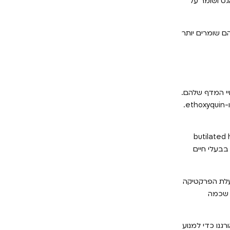
גס ושומר על
ם שומרים יותר
יי המדף שלהם.
חלק מהחומרים המלאכותיים יכולים להוות סיכון בריאותי. אלה כוללים את butylated hydroxyanisole (BHA), butylated hydroxytoluene (BHT) ו-ethoxyquin.
butilated hydroquino),
רים בבעלי חיים
שמזון לחיות מחמד גבוה מדי בחומרים משמרים. ד "ר מנדי פינימור היא מגישה בתוכנית סגנון החיים של ערוץ 9 ובעלת הפרקטיקה
ך שכמה
גנו כדי למנוע