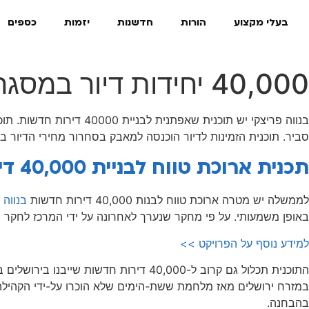
בעלי מקצוע
הורות
חדשנות
יזמות
כספים
40,000 יחידות דיור במסגרת המחיר למשתכן בנווה פריצקי
בנווה פריצקי יש תוכנית
סביר. תוכנית הזמינות לדיור הוכנסה למאבק בסחרור מחירי הדיור 
תכנית ארוכת טווח לבניית 40,000 דירות מגורים חדשות בנווה פריצקי
לממשלה יש מטרה ארוכת טווח לבנות 40,000 דירות חדשות
בנווה 
באופן משמעותי. על פי מחקר שנערך לאחרונה על ידי המרכז לחקר ישראל בכנסת, כיום יש 4,483 משפחות זכאיות ברשימת ההמתנה. בעשור
למידע נוסף על הפרויקט >>
התוכנית תכלול גם קרוב ל-40,000 דירו
במזרח ירושלים מאז מלחמת ששת-הימים שלא הוכרו על-ידי הקהילה הב
בהבחנה.