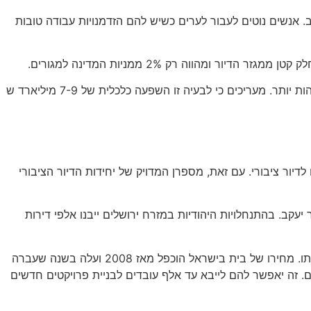
 לחלות ברעב. אנשים נוטים לעבור לערים כשיש להם הזדמנויות עבודה טובות
מהווה רק 2% ממניות המדינה למגורים.
למשבר הדיור הנוכחי השלכות שליליות רבות על המשק הישראלי. ראשית, קונים של דירות שעדיין בבנייה עומדים בפני עלויות מגורים גבוהות יותר. מעריכים כי לבעיה זו השפעה כלכלית של 7-9 מיליארד ש
יור ציבורי. עם זאת, מספרן המדויק של יחידות הדיור הציבורי
עקב. בהתנחלויות היהודיות במזרח ירושלים ייבנו אלפי דירות
משרד האוצר מתכנן להשתמש בחברות זרות כדי להאיץ את בניית הדירות החדשות. המדינה נמצאת כרגע במשבר דיור ומנסה לפתור אותו. מחירו של בית בישראל הוכפל מאז 2008 ועלה בשנה שעברה
. זה יאפשר להם לייבא עד אלף עובדים לבניית פרויקטים חדשים