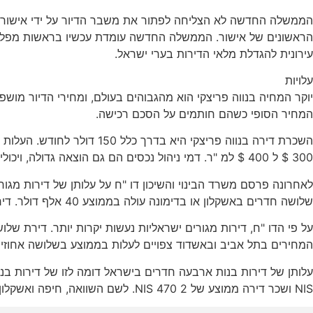
הראשונים של אישור. הממשלה החדשה עומדת עכשיו בראשות מפלגת ה
עירונית להגדלת מלאי הדירות בערי ישראל.
עלויות
יוקר המחיה בנווה פריצקי הוא מהגבוהים בעולם, ומחירי הדיור מוש
המחיר הסופי כשהם חותמים על הסכם רכישה.
300 $ ל 400 $ למ "ר. דמי ניהול נכסים הם גם הוצאה גדולה, ויכולים לנוע בין 8 ל- 130 ש "ח בחודש, בהתאם לשירותים הנדרשים.
לאחרונה פרסם משרד הבינוי והשיכון דו "ח על עלותן של דירות מגור
שלושה חדרים באשקלון או בדימונה עולה בממוצע 40 אלף דולר. דירה עם שני חדרי שינה או יותר היא 42,000 דולר בקרית שמונה או בבית שאן.
המחירים בתל אביב ובאשדוד צפויים לעלות בממוצע בשלושה אחוזים עד 
NIS ושכר דירה ממוצע של 2 470 NIS. לשם השוואה, חיפה ואשקלון מדורגות במקום השני והשלישי בדירוג השנתי, בהתאמה.