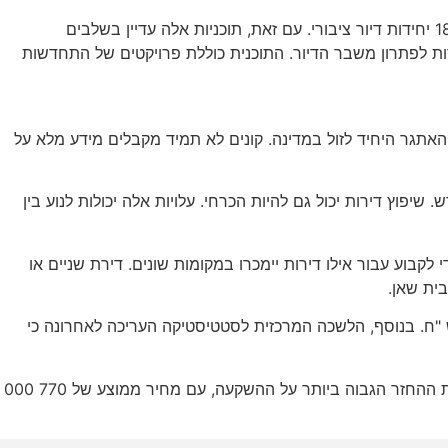
הממשלה החדשה לא הצליחה לפתור את משבר הדיור על ידי אישור תוכנית לרכישת 1,000 דירות יד שנייה. התוכנית גם דורשת בניית 180 יחידות דיור ציבורי. עם זאת, תוכניות אלה עדיין בשלבים
ת לפתרון משבר הדיור. התוכנית כוללת פרויקטים של התחדשות
האתגר היחיד לזול במדינה. קונים לא תמיד מקבלים מידע מלא על
א בדרך כלל 150 דולר לחודש. העלות הממוצעת של החשמל היא 0.13/kW. מים עולים 2.6-5.2 דולר לחודש. שיפוץ דירות יכול גם להיות הכרחי. עלויות אלה יכולות לנוע בין
קבוע עבור אילו דירות יימכרו במקומות שונים. דירת שניים או
הדו "ח, דירות מגורים ישראליות נעשות יקרות יותר. דירת שלושה חדרים בתל אביב עולה 961 000 שכר דירה חודשי של 2 642 ש "ח. בנוסף, הלשכה המרכזית לסטטיסטיקה העריכה לאחרונה כי
עלותן של דירות בנות ארבעה חדרים בישראל דומה לזו של דירות בנות שלושה חדרים. השקעה בדירת שלושה חדרים בבא שבע תניב את ההחזר הגבוה ביותר על ההשקעה, עם מחיר ממוצע של 770 000