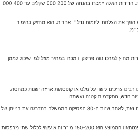
לאחרונה הציג שר האוצר נוסחה חדשה לעידוד בנייה בדיור בר השגה. כתוצאה מכך ייבנו השנה בישראל כ-70,000 דירות מגורים חדשות. הדירות האלה יימכרו בהנחה של 200 000 שקלים עד 400 000
חי נווה פריצקי. מאז, הוא הפך את הצלחתו ליזמות נדל "ן אחרות. הוא מחזיק בהימור
"מ.
ות מחוץ למרכז נווה פריצקי וימכרו במחיר מוזל למי שיכול לממן
רבים צריכים לישון על מלט או קופסאות אריזה ישנות כמחסה.
מדיניות הדיור של ישראל השתנתה באופן דרסטי מאז שנות השישים. נבנו דירות ענק למגורים ציבוריים, שמטרתם שיכון עולים חדשים. עם זאת, לאחר שנות ה-80 הפסיקה הממשלה בהדרגה את בנייתן של
דירות פנטהאוז נעשות יקרות יותר. דירות פנטהאוז יקרות יותר מדירות אחרות ומהוות בחירה פופולרית לאנשים המשפצים את בתיהם. הפנטהאוז הממוצע הוא 150-200 מ "ר והוא עשוי לכלול שתי מרפסות.